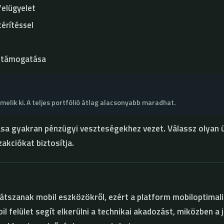
felügyelet
térítéssel
k támogatása
melik ki. A teljes portfólió átlag alacsonyabb maradhat.
yása gyakran pénzügyi veszteségekhez vezet. Válassz olyan 
zakciókat biztosítja.
tszanak mobil eszközökről, ezért a platform mobiloptimaliz
felület segít elkerülni a technikai akadozást, miközben a j