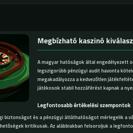
Megbízható kaszinó kiválas
A magyar hatóságok által engedélyezett o
legszigorúbb pénzügyi audit havonta kötel
megakadályozza a kedvezőtlen játékfeltéte
játékosok stabil hozzáférést kapnak a ny
Legfontosabb értékelési szempontok
 biztonságot és a pénzügyi átláthatóságot mérlegelik a vála
 lehetőségek kritikusak. Az alábbiakban felsoroljuk a legfont