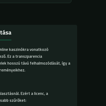
ztása
nline kaszinókra vonatkozó
ező. Ez a transzparencia
lek hosszú távú felhalmozódását, így a
ereményeikhez.
sztásnál. Ezért a licenc, a
osabb szűrőket: