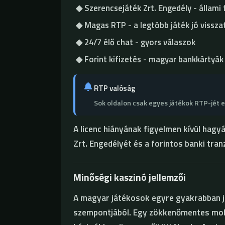
Szerencsejáték Zrt. Engedély - állami 
Magas RTP - a legtöbb játék jó vissza
24/7 élő chat - gyors válaszok
Forint kifizetés - magyar bankkártyá
RTP valóság
Sok oldalon csak egyes játékok RTP-jét e
A licenc hiányának figyelmen kívül hag
Zrt. Engedélyét és a forintos banki tran
Minőségi kaszinó jellemzői
A magyar játékosok egyre gyakrabban já
szempontjából. Egy zökkenőmentes mobil 