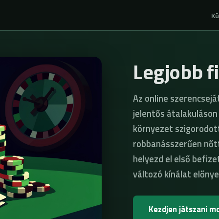
Kü
Legjobb fi
Az online szerencsej
jelentős átalakuláson
környezet szigorodot
robbanásszerűen nőtt
helyezd el első befiz
változó kínálat előnye
Kezdjen játszani m