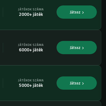
JÁTÉKOK SZÁMA
Játssz
2000+ játék
JÁTÉKOK SZÁMA
Játssz
6000+ játék
JÁTÉKOK SZÁMA
Játssz
5000+ játék