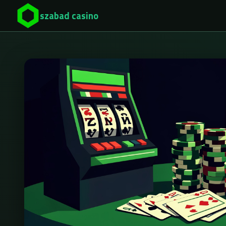
szabad casino