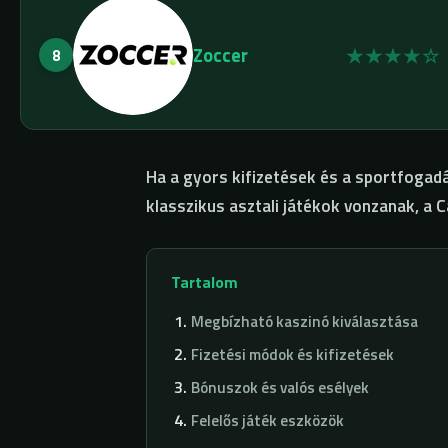
Zoccer
★★★★☆
Ha a gyors kifizetések és a sportfogad
klasszikus asztali játékok vonzanak, a 
Tartalom
Megbízható kaszinó kiválasztása
Fizetési módok és kifizetések
Bónuszok és valós esélyek
Felelős játék eszközök