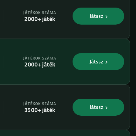
JÁTÉKOK SZÁMA
Játssz
2000+ játék
JÁTÉKOK SZÁMA
Játssz
2000+ játék
JÁTÉKOK SZÁMA
Játssz
3500+ játék